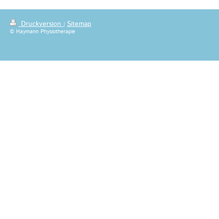
Druckversion
Sitemap
|
© Haymann Physiotherapie